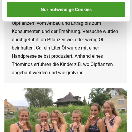
Schuljahr 2018/19
By
innpuls Werbeagentur
11. July 2019
Nur notwendige Cookies
In diesem Workshop gingen wir auf den „Spuren der
Ölpflanzen“ vom Anbau und Ertrag bis zum
Konsumenten und der Ernährung. Versuche wurden
durchgeführt, ob Pflanzen viel oder wenig Öl
beinhalten. Ca. ein Liter Öl wurde mit einer
Handpresse selbst produziert. Anhand eines
Triominos erfuhren die Kinder z.B. wo Ölpflanzen
angebaut werden und wie groß ihr…