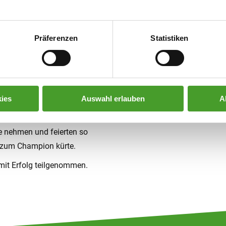
 jährlich wechselnden
 Thema ist aber auch das
Präferenzen
Statistiken
 Das Dabeisein, sich messen
d die Freude über das
gszeit.
ies
Auswahl erlauben
A
gendem Erfolg. So konnten wir
 nehmen und feierten so
 zum Champion kürte.
it Erfolg teilgenommen.