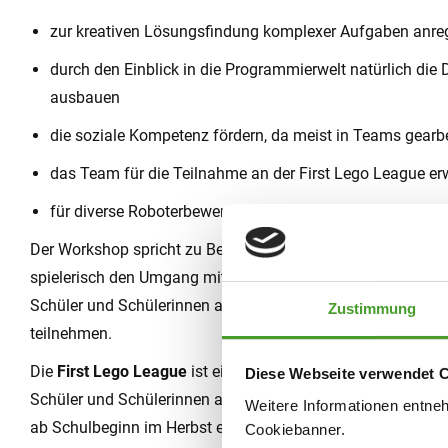
zur kreativen Lösungsfindung komplexer Aufgaben anre
durch den Einblick in die Programmierwelt natürlich die
ausbauen
die soziale Kompetenz fördern, da meist in Teams gearbe
das Team für die Teilnahme an der First Lego League er
für diverse Roboterbewerbe vorbereiten
Der Workshop spricht zu Beginn Schüler und Schülerinnen de
spielerisch den Umgang mit den Lego-Robotern erlernen. I
Schüler und Schülerinnen an diversen Wettbewerben, zu den
Zustimmung
teilnehmen.
Die
First Lego League
ist ein Wettbewerb, der jährlich inter
Diese Webseite verwendet 
Schüler und Schülerinnen ab der 3. Klasse, also auch 4. oder
Weitere Informationen entne
ab Schulbeginn im Herbst einmal in der Woche, um für den
Cookiebanner.