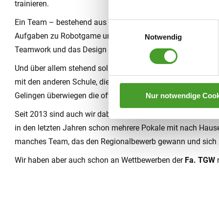
trainieren.
Ein Team – bestehend aus 5-10 Mitgliedern, stellt sich den
Einwilligungsauswahl
Aufgaben zu Robotgame und Forschungsauftrag. Zentrales
Notwendig
Teamwork und das Design – sprich Technik des Roboters.
Und über allem stehend soll der Spaß an der Technik sein.
mit den anderen Schule, die Spannung des Wettkampfes un
Gelingen überwiegen die oft nervenaufreibende Vorbereitun
Nur notwendige Cook
Seit 2013 sind auch wir dabei – mit Begeisterung und stei
in den letzten Jahren schon mehrere Pokale mit nac
h Hause
manches Team, das den Regionalbewerb gewann und sich
Wir haben aber auch schon an Wettbewerben der
Fa. TGW
m