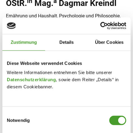
in
a
OStR.
Mag.
Dagmar Kreindl
Ernährung und Haushalt, Psychologie und Philosophie,
individuelle Lernbetreuung, Bildungsberaterin
Zustimmung
Details
Über Cookies
in
in
StR.
Dipl.Päd.
Silvia Kucher
Diese Webseite verwendet Cookies
Bildnerisches Gestalten und Werken, Technik und Design,
Weitere Informationen entnehmen Sie bitte unserer
individuelle Lernbetreuung, Vertrauenslehrerin, SGA-
Datenschutzerklärung
, sowie dem Reiter „Details“ in
Mitglied, Bildungsberaterin
diesem Cookiebanner.
Mag. Alexander Lang
Einwilligungsauswahl
Notwendig
Bewegung und Sport, Geschichte und politische Bildung