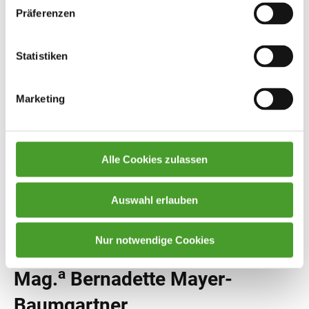
Präferenzen
Mag. Josef Lehner
Statistiken
Religion katholisch
Marketing
a
in
Mag.
Dr.
Claudia Martinek-
Alle Cookies zulassen
Atatah
Auswahl erlauben
Englisch, Französisch
Nur notwendige Cookies
a
Mag.
Bernadette Mayer-
Baumgartner