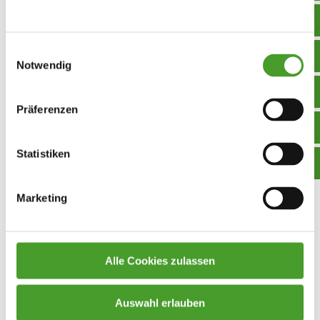
Einwilligungsauswahl
Notwendig
25. voestalpine – Mathematik-
Miniolympiade – wir waren dabei!!!
Präferenzen
MINT
,
Schuljahr 2015/16
By
innpuls Werbeagentur
4. May 2016
Statistiken
Mathematik-Miniolympiade=8 Beispiele =
mathematisches Grundwissen gepaart mit
Marketing
Hausverstand und Logik=148 Mathegenies=100
Minuten rauchende Köpfe!!! Am 31.03.2016 fuhren
drei Schülerinnen und ein Schüler mit Frau Prof.
Alle Cookies zulassen
Waldenberger zur 25. voestalpine-Mathematik –
Minioympiade nach Linz. Das ist ein
Auswahl erlauben
mathematischer Wettkampf, bei dem die besten