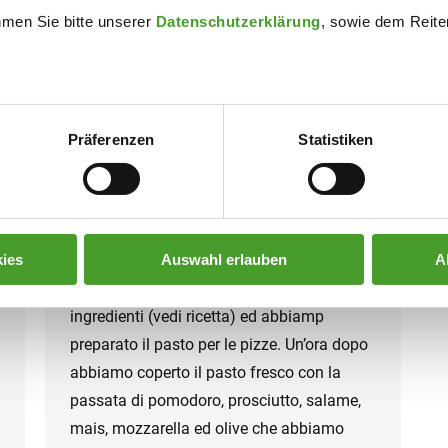
hmen Sie bitte unserer
Datenschutzerklärung
, sowie dem Reiter
GRANDE FINALE – PREPARIAMO
PIZZA
Präferenzen
Statistiken
Schuljahr 2016/17
By
innpuls Werbeagentur
6. July 2017
Per festeggiare la fine dell’anno scolastico
ies
Auswahl erlauben
A
abbiamo deciso di mangiare pizze fatte a
scuola! La prof ha organizzato gli
ingredienti (vedi ricetta) ed abbiamp
preparato il pasto per le pizze. Un’ora dopo
abbiamo coperto il pasto fresco con la
passata di pomodoro, prosciutto, salame,
mais, mozzarella ed olive che abbiamo