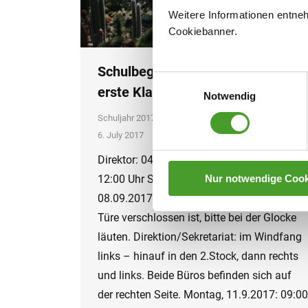
Weitere Informationen entne
Cookiebanner.
Schulbeginn 2017/18 – Einteilung
Einwilligungsauswahl
erste Klassen, 5. Klasse ORG
Notwendig
Schuljahr 2017/18
By
innpuls Werbeagentur
6. July 2017
Direktor: 04.09. – 08.09.2017 09:00 –
Nur notwendige Cook
12:00 Uhr Sekretariat: 04.09. –
08.09.2017 08:00 – 12:00 Uhr Wenn die
Türe verschlossen ist, bitte bei der Glocke
läuten. Direktion/Sekretariat: im Windfang
links – hinauf in den 2.Stock, dann rechts
und links. Beide Büros befinden sich auf
der rechten Seite. Montag, 11.9.2017: 09:00