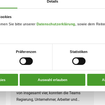
Details
Ökonomia
Cookies
hmen Sie bitte unserer
Datenschutzerklärung
, sowie dem Reiter
Schuljahr 2022/23
,
Wirtschaft
By
innpuls Werbeagentur
30. May 2023
Die Schüler*innen der 7. Klassen hatten
die Chance, durch das 2-tägige Planspiel
Präferenzen
Statistiken
„Ökonomia“, ihr Wissen und Verständnis
für Wirtschaft zu schärfen. Zu diesem
Zweck wurde jede Klasse in vier Gruppen
aufgeteilt, die Rollen von unterschiedlichen
Gesellschaftsgruppen und Institutionen
ies
Auswahl erlauben
A
einnahmen. In den ersten zwei Perioden,
von insgesamt vier, konnten die Teams
Regierung, Unternehmer, Arbeiter und…