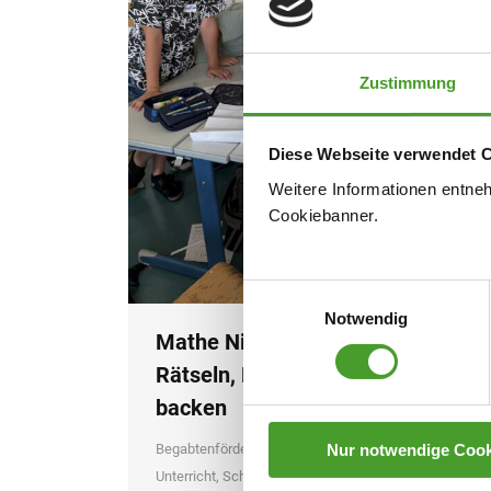
Zustimmung
Diese Webseite verwendet 
Weitere Informationen entne
Cookiebanner.
Einwilligungsauswahl
Notwendig
Mathe Night der 1. Klassen –
Rätseln, Rechnen und Pizza
backen
Nur notwendige Cook
Begabtenförderung
,
MINT
,
Neues aus dem
Unterricht
,
Schuljahr 2024/25