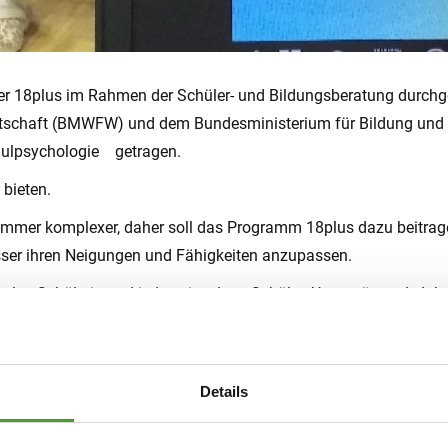
ker 18plus im Rahmen der Schüler- und Bildungsberatung durch
rtschaft (BMWFW) und dem Bundesministerium für Bildung un
hulpsychologie getragen.
 bieten.
immer komplexer, daher soll das Programm 18plus dazu beitrag
esser ihren Neigungen und Fähigkeiten anzupassen.
nzelne Schülerin und jeden einzelnen Schüler. Unterstützende Inh
lern helfen, Informationen zu finden und zu sammeln.
esser einzuschätzen.
n 18plus-Wegweisers sollten Schülerinnen und Schüler ihren Sta
Details
e Möglichkeit, an einer Gruppenberatung durch die Psychologisc