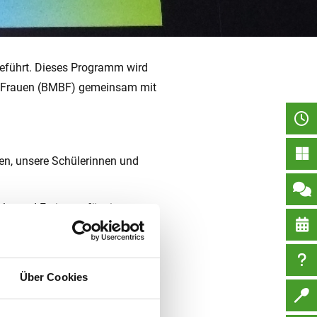
geführt. Dieses Programm wird
d Frauen (BMBF) gemeinsam mit
en, unsere Schülerinnen und
alte und Freiraum für eigene
ndort im
Über Cookies
he Studierendenberatung