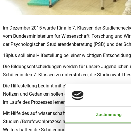
Im Dezember 2015 wurde für alle 7. Klassen der Studienchec
vom Bundesministerium für Wissenschaft, Forschung und Wi
der Psychologischen Studierendenberatung (PSB) und der Sc
18plus soll eine Hilfestellung bei einer wichtigen Entscheidung
Die Bildungsentscheidungen werden für unsere Jugendlichen 
Schüler in den 7. Klassen zu unterstützen, die Studienwahl b
Die Hilfestellung beginnt mit einer Portfoliomappe für jede ei
Notizen und Gedanken sollen dabei den Schülerinnen und Schü
Im Laufe des Prozesses lernen die Jugendlichen sich selbst b
Mit Hilfe des auf wissenschaftlicher Basis eigens entwickelte
Zustimmung
Studien-/Berufswahlprozess herausfinden.
Weiters hatten die Schülerinnen und Schüler der 7. Klasse di