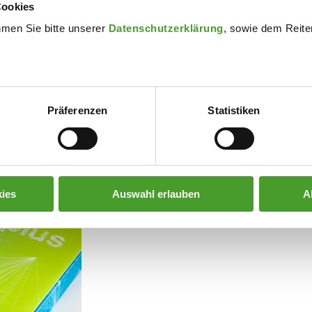
Cookies
essenstests (Explorix bzw. Studien-Navi).
hmen Sie bitte unserer
Datenschutzerklärung
, sowie dem Reiter
senverband ihre Erfahrungen auszutauschen und erhielten kompe
g.a Dagmar Kreindl
Präferenzen
Statistiken
ies
Auswahl erlauben
A