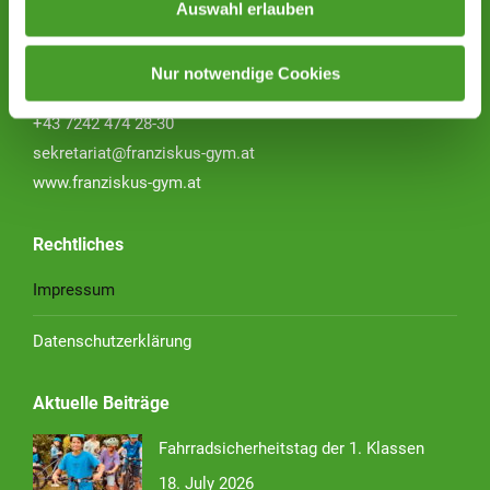
Auswahl erlauben
des Vereins für Franziskanische Bildung
Schubertstraße 51
Nur notwendige Cookies
4600 Wels
+43 7242 474 28-30
sekretariat@franziskus-gym.at
www.franziskus-gym.at
Rechtliches
Impressum
Datenschutzerklärung
Aktuelle Beiträge
Fahrradsicherheitstag der 1. Klassen
18. July 2026