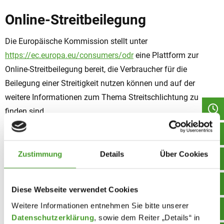
Online-Streitbeilegung
Die Europäische Kommission stellt unter
https://ec.europa.eu/consumers/odr
eine Plattform zur
Online-Streitbeilegung bereit, die Verbraucher für die
Beilegung einer Streitigkeit nutzen können und auf der
weitere Informationen zum Thema Streitschlichtung zu
finden sind.
Außergerichtliche Streitbeilegung
Zustimmung
Details
Über Cookies
Wir sind weder verpflichtet noch dazu bereit, im Falle einer
Streitigkeit mit einem Verbraucher an einem
Streitbeilegungsverfahren vor einer
Diese Webseite verwendet Cookies
Verbraucherschlichtungsstelle teilzunehmen.
Weitere Informationen entnehmen Sie bitte unserer
Datenschutzerklärung
, sowie dem Reiter „Details“ in