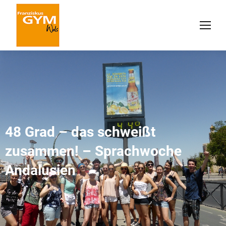
48 Grad – das schweißt
zusammen! – Sprachwoche
Andalusien