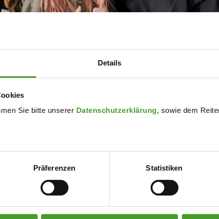
Details
 per E-Mail über die Aufnahme für das nächste Schuljahr inform
Cookies
nen wenden Sie sich bitte per E-Mail an unser Sekretariat:
sekre
hmen Sie bitte unserer
Datenschutzerklärung
, sowie dem Reiter
Präferenzen
Statistiken