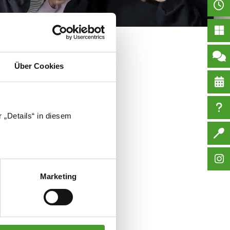
Über Cookies
iert.
tariat@franziskus-gym.at
 „Details“ in diesem
Marketing