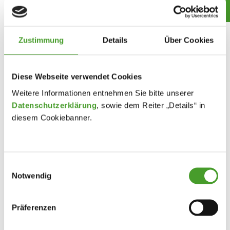
Sonja Klanner (3C),
Mia Steiner (3D) und
Jana Trattner (3A)
Zustimmung
Details
Über Cookies
3
Simon Engelke (1B) und
Diese Webseite verwendet Cookies
Pia Sperrer (1D)
Weitere Informationen entnehmen Sie bitte unserer
Elena Aichinger (5A),
Datenschutzerklärung
, sowie dem Reiter „Details“ in
diesem Cookiebanner.
nur ein Punkt hinter Platz 1
Die interaktive Aufgabenstellung kann hier eingesehen
Einwilligungsauswahl
werden. Frühere Aufgabenstellungen inkl. Lösungen können
Notwendig
hier heruntergeladen werden.
Bericht von Ing. Mag. Maximilian Hemetsberger
Präferenzen
Fotos von MMag.a Martina Pilz