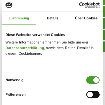
gestillt.
So werden die engagierten Schülerinnen und Schüler im
bereits gestarteten CAE-Vorbereitungskurs die
Zustimmung
Details
Über Cookies
Herausforderung annehmen und sich auch dem „C1
Advanced“ im kommenden Sommer stellen. Spaß und
Diese Webseite verwendet Cookies
Freude am Sprachenlernen sowie die Möglichkeit der
internationalen Verständigung sollen dabei im Vordergrund
Weitere Informationen entnehmen Sie bitte unserer
Datenschutzerklärung
, sowie dem Reiter „Details“ in
stehen.
diesem Cookiebanner.
Somit bleibt mir nur noch zu sagen: Go for it! – Mag.a
Nadja Igelsböck
Einwilligungsauswahl
Notwendig
Präferenzen