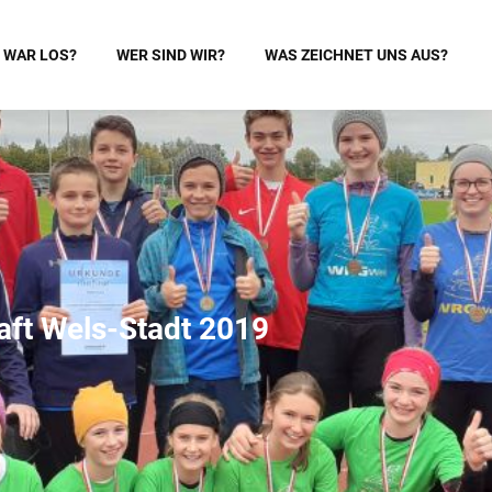
 WAR LOS?
WER SIND WIR?
WAS ZEICHNET UNS AUS?
aft Wels-Stadt 2019