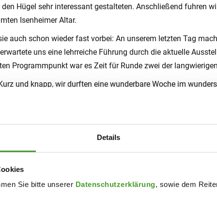
uf den Hügel sehr interessant gestalteten. Anschließend fuhren w
mten Isenheimer Altar.
ar sie auch schon wieder fast vorbei: An unserem letzten Tag m
rwartete uns eine lehrreiche Führung durch die aktuelle Ausst
tzten Programmpunkt war es Zeit für Runde zwei der langwierigen
Kurz und knapp, wir durften eine wunderbare Woche im wunders
ebracht hat, sondern uns auch gemeinsam lustige Stunden mit S
hulreise kommen wir gestärkt, motiviert und (mehr oder weniger) 
Details
Cookies
hmen Sie bitte unserer
Datenschutzerklärung
, sowie dem Reiter