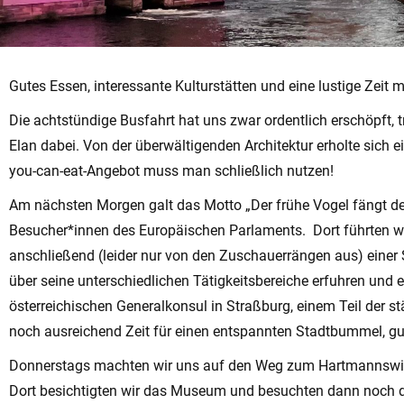
Gutes Essen, interessante Kulturstätten und eine lustige Zeit
Die achtstündige Busfahrt hat uns zwar ordentlich erschöpft,
Elan dabei. Von der überwältigenden Architektur erholte sich
you-can-eat-Angebot muss man schließlich nutzen!
Am nächsten Morgen galt das Motto „Der frühe Vogel fängt den
Besucher*innen des Europäischen Parlaments. Dort führten 
anschließend (leider nur von den Zuschauerrängen aus) einer S
über seine unterschiedlichen Tätigkeitsbereiche erfuhren und
österreichischen Generalkonsul in Straßburg, einem Teil der s
noch ausreichend Zeit für einen entspannten Stadtbummel, g
Donnerstags machten wir uns auf den Weg zum Hartmannswille
Dort besichtigten wir das Museum und besuchten dann noch d