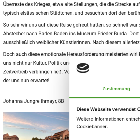
Überreste des Krieges, etwa alte Stellungen, die die Strecke a
typisch elsässischen Städtchen, und besuchten dort den berüh
So sehr wir uns auf diese Reise gefreut hatten, so schnell w
Abstecher nach Baden-Baden ins Museum Frieder Burda. Dort e
ausschließlich weiblicher Künstlerinnen. Nach diesem allerle
Doch auch diese emotionale Herausforderung meisterten wir! 
uns nicht nur Kultur, Politik und den Europagedanken näherg
Zeitvertreib verbringen ließ. Von unserer letzten richtigen Sc
der uns nun erwartet!
Zustimmung
Johanna Jungreithmayr, 8B
Diese Webseite verwendet 
Weitere Informationen entne
Cookiebanner.