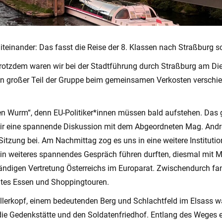
 miteinander: Das fasst die Reise der 8. Klassen nach Straßburg
 trotzdem waren wir bei der Stadtführung durch Straßburg am D
 ein großer Teil der Gruppe beim gemeinsamen Verkosten versch
 Wurm“, denn EU-Politiker*innen müssen bald aufstehen. Das gi
wir eine spannende Diskussion mit dem Abgeordneten Mag. And
itzung bei. Am Nachmittag zog es uns in eine weitere Institution
 ein weiteres spannendes Gespräch führen durften, diesmal mit 
tändigen Vertretung Österreichs im Europarat. Zwischendurch fan
utes Essen und Shoppingtouren.
rkopf, einem bedeutenden Berg und Schlachtfeld im Elsass wä
ie Gedenkstätte und den Soldatenfriedhof. Entlang des Weges 