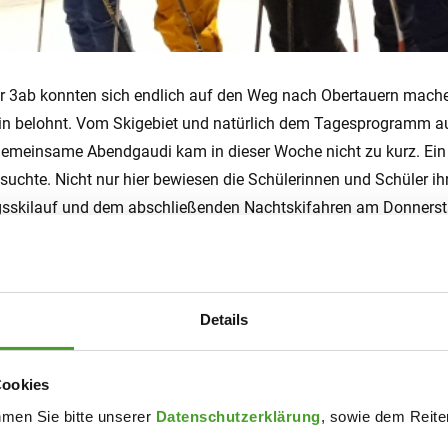
r 3ab konnten sich endlich auf den Weg nach Obertauern mache
in belohnt. Vom Skigebiet und natürlich dem Tagesprogramm auf 
 gemeinsame Abendgaudi kam in dieser Woche nicht zu kurz. Ein 
suchte. Nicht nur hier bewiesen die Schülerinnen und Schüler i
ngsskilauf und dem abschließenden Nachtskifahren am Donnerstag
 Runde im nächsten Schuljahr ist bestimmt geweckt.
Details
Cookies
hmen Sie bitte unserer
Datenschutzerklärung
, sowie dem Reiter