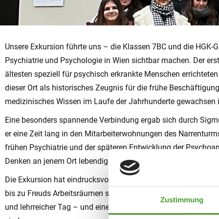
Unsere Exkursion führte uns – die Klassen 7BC und die HGK-G
Psychiatrie und Psychologie in Wien sichtbar machen. Der er
ältesten speziell für psychisch erkrankte Menschen errichtet
dieser Ort als historisches Zeugnis für die frühe Beschäftigun
medizinisches Wissen im Laufe der Jahrhunderte gewachsen i
Eine besonders spannende Verbindung ergab sich durch Sigmund
er eine Zeit lang in den Mitarbeiterwohnungen des Narrenturm
frühen Psychiatrie und der späteren Entwicklung der Psycho
Denken an jenem Ort lebendig werden, an dem er seine Theori
Die Exkursion hat eindrucksvoll gezeigt, wie sich das Verstä
bis zu Freuds Arbeitsräumen spannt sich ein Bogen, der verdeu
Zustimmung
und lehrreicher Tag – und eine wertvolle Erinnerung daran, wi