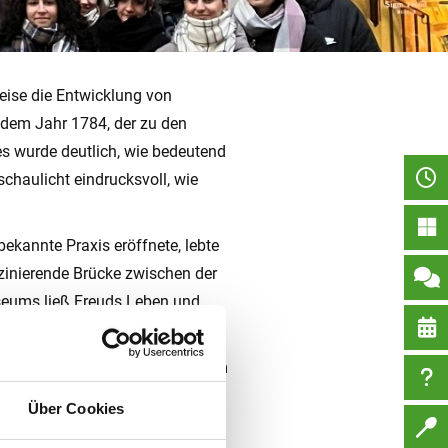
eise die Entwicklung von
 dem Jahr 1784, der zu den
es wurde deutlich, wie bedeutend
schaulicht eindrucksvoll, wie
ekannte Praxis eröffnete, lebte
szinierende Brücke zwischen der
seums ließ Freuds Leben und
e.
hat. Vom historischen Narrenturm
eiterentwickeln. Ein spannender
Über Cookies
s von psychischer Gesundheit