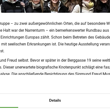
ruppe – zu zwei außergewöhnlichen Orten, die auf besondere W
ste Halt war der Narrenturm – ein bemerkenswerter Rundbau aus
en Einrichtungen Europas zählt. Schon beim Betreten des Gebäud
g mit seelischen Erkrankungen ist. Die heutige Ausstellung veran
st.
 Freud selbst. Bevor er später in der Berggasse 19 seine weltb
s. Dieser unerwartete biografische Knotenpunkt schlägt eine fa
analyse. Die anschließende Besichtigung des Sigmund Freud Mu
en entwickelte und die moderne Psychologie entscheidend prägt
ndnis des menschlichen Geistes über die Jahrhunderte verändert 
tlicht, wie kontinuierlich sich Forschung, Wissen und Haltung w
Details
e vielfältig und tief die Wurzeln unseres heutigen Verständnisse