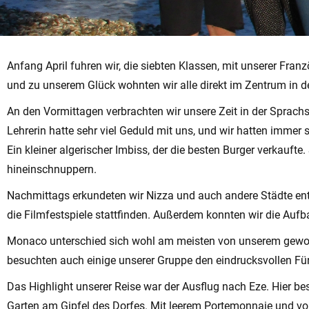
Anfang April fuhren wir, die siebten Klassen, mit unserer Fra
und zu unserem Glück wohnten wir alle direkt im Zentrum in 
An den Vormittagen verbrachten wir unsere Zeit in der Sprach
Lehrerin hatte sehr viel Geduld mit uns, und wir hatten immer
Ein kleiner algerischer Imbiss, der die besten Burger verkaufte
hineinschnuppern.
Nachmittags erkundeten wir Nizza und auch andere Städte entl
die Filmfestspiele stattfinden. Außerdem konnten wir die Auf
Monaco unterschied sich wohl am meisten von unserem gewohn
besuchten auch einige unserer Gruppe den eindrucksvollen Fürs
Das Highlight unserer Reise war der Ausflug nach Eze. Hier 
Garten am Gipfel des Dorfes. Mit leerem Portemonnaie und vo