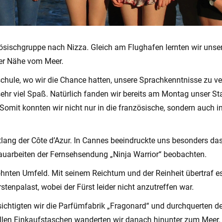
nzösischgruppe nach Nizza. Gleich am Flughafen lernten wir uns
der Nähe vom Meer.
schule, wo wir die Chance hatten, unsere Sprachkenntnisse zu v
 sehr viel Spaß. Natürlich fanden wir bereits am Montag unser S
. Somit konnten wir nicht nur in die französische, sondern auch i
ang der Côte d’Azur. In Cannes beeindruckte uns besonders das P
bauarbeiten der Fernsehsendung „Ninja Warrior“ beobachten.
ten Umfeld. Mit seinem Reichtum und der Reinheit übertraf es 
tenpalast, wobei der Fürst leider nicht anzutreffen war.
besichtigten wir die Parfümfabrik „Fragonard“ und durchquerten
llen Einkaufstaschen wanderten wir danach hinunter zum Meer.