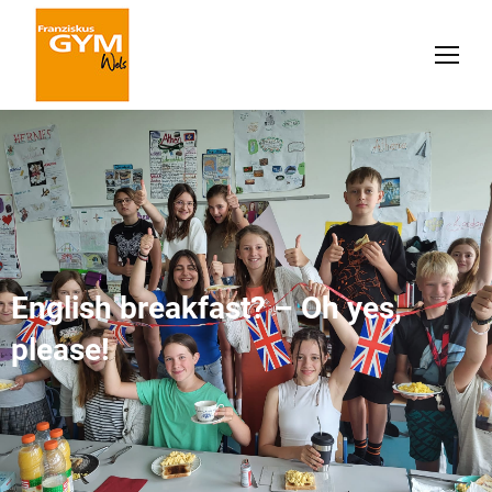
English breakfast? – Oh yes,
please!