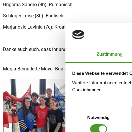
Grigoras Sandro (8b): Rumänisch
Schlager Luise (8b): Englisch
Marjanovic Lavinia (7c): Kroatisch
Danke auch euch, dass ihr unsere Schule und Österreich so eng
Zustimmung
Mag.a Bernadette Mayer-Baumgartner
Diese Webseite verwendet 
Weitere Informationen entne
Cookiebanner.
Einwilligungsauswahl
Notwendig