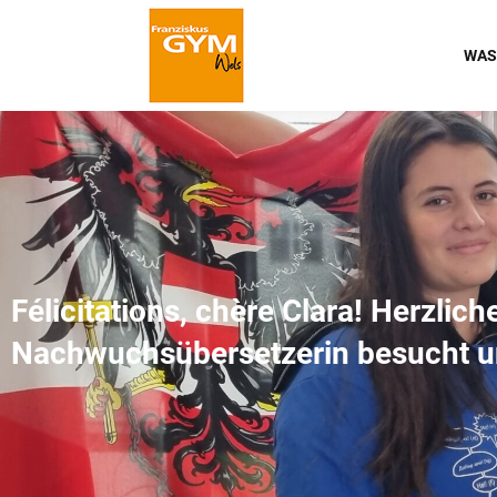
WAS
Félicitations, chère Clara! Herzli
Nachwuchsübersetzerin besucht u