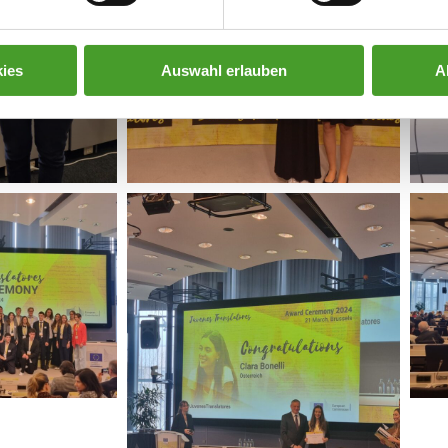
ies
Auswahl erlauben
A