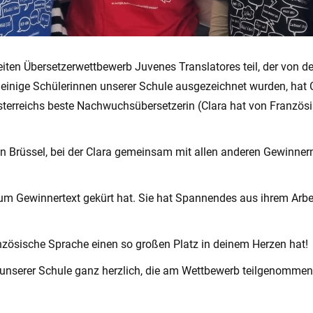
ten Übersetzerwettbewerb Juvenes Translatores teil, der von 
inige Schülerinnen unserer Schule ausgezeichnet wurden, hat C
 Österreichs beste Nachwuchsübersetzerin (Clara hat von Französ
g in Brüssel, bei der Clara gemeinsam mit allen anderen Gewinn
 zum Gewinnertext gekürt hat. Sie hat Spannendes aus ihrem Arbe
französische Sprache einen so großen Platz in deinem Herzen hat!
n unserer Schule ganz herzlich, die am Wettbewerb teilgenomme