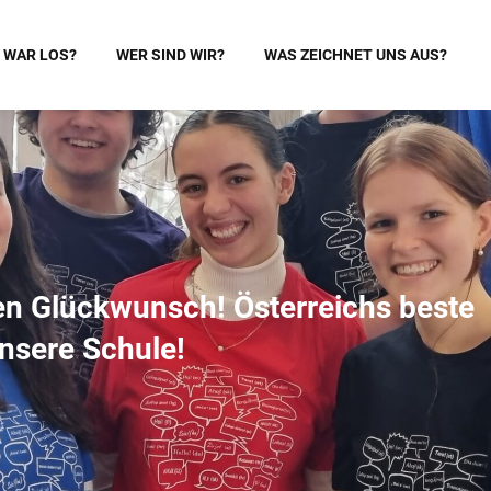
 WAR LOS?
WER SIND WIR?
WAS ZEICHNET UNS AUS?
chen Glückwunsch! Österreichs beste
nsere Schule!