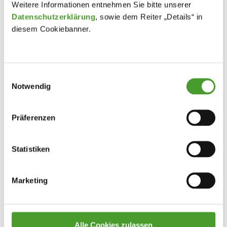
„Für den Fortschritt meines Herzens verzichte ich gern auf
Weitere Informationen entnehmen Sie bitte unserer
alle meine anderen Freuden.“
Datenschutzerklärung
, sowie dem Reiter „Details“ in
diesem Cookiebanner.
Und in diesem Sinne möchten ich und sicherlich auch der
Rest der Schule weitermachen.
Franziska Obermair, 7b
Einwilligungsauswahl
Notwendig
Präferenzen
Statistiken
Marketing
Alle Cookies zulassen