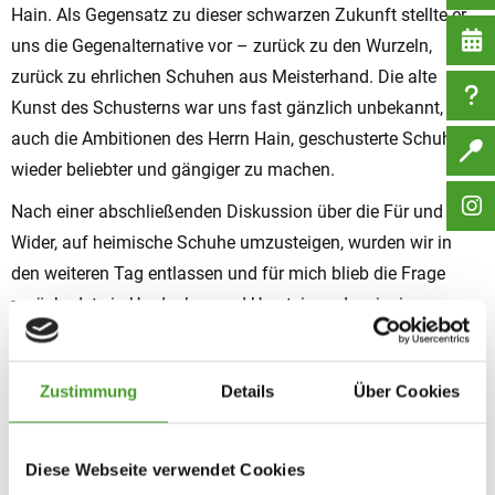
Hain. Als Gegensatz zu dieser schwarzen Zukunft stellte er
uns die Gegenalternative vor – zurück zu den Wurzeln,
zurück zu ehrlichen Schuhen aus Meisterhand. Die alte
Kunst des Schusterns war uns fast gänzlich unbekannt, so
auch die Ambitionen des Herrn Hain, geschusterte Schuhe
wieder beliebter und gängiger zu machen.
Nach einer abschließenden Diskussion über die Für und
Wider, auf heimische Schuhe umzusteigen, wurden wir in
den weiteren Tag entlassen und für mich blieb die Frage
zurück: „Ist ein Umdenken und Umsteigen der einzig
mögliche Weg? Ist es nicht zu aufwändig und zu schwierig,
unser Konsumverhalten umzustellen?“ Ich recherchierte
Zustimmung
Details
Über Cookies
später nach passenden Zitaten von Franziskus, die seine
Meinung zu dem Thema veranschaulichen könnten, stand
der Tag doch in seinem Zeichen. Ich wurde fündig:
Diese Webseite verwendet Cookies