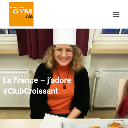
La France – j’adore
#ClubCroissant