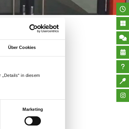
iso di creare un filmino sulla
timane di lavoro e preparazione è
ne e ha preparato per tutte e due
Über Cookies
visione!
 „Details“ in diesem
Marketing