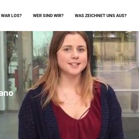
 WAR LOS?
WER SIND WIR?
WAS ZEICHNET UNS AUS?
iano