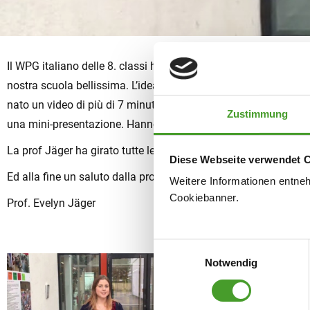
Il WPG italiano delle 8. classi ha realizzato quest’anno un prog
nostra scuola bellissima. L’idea di presentare il WRG/ORG in li
nato un video di più di 7 minuti che presenta molto bene la no
Zustimmung
una mini-presentazione. Hanno trovato anche due ospiti che fan
La prof Jäger ha girato tutte le scene con il suo cellulare e a
Diese Webseite verwendet 
Ed alla fine un saluto dalla prof al gruppo: Ragazzi, avete lavo
Weitere Informationen entne
Cookiebanner.
Prof. Evelyn Jäger
Einwilligungsauswahl
Notwendig