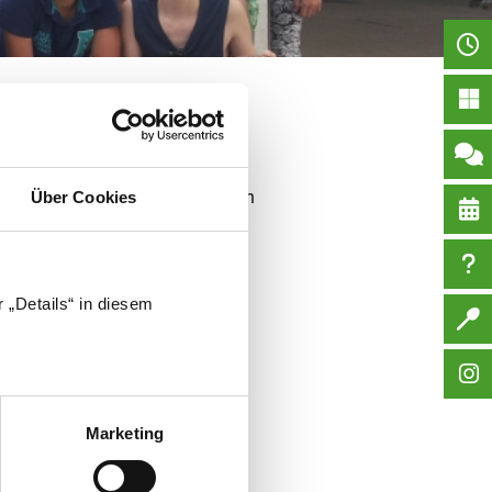
ge Brotlaibe an das
bekommen, sanitäre
Die KlientInnen und
an sie gedacht haben.Diese Aktion
Über Cookies
 viele Menschen gibt, denen es
 „Details“ in diesem
Marketing