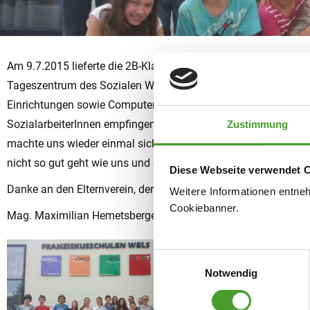
Am 9.7.2015 lieferte die 2B-Klasse eine große Portion Chili co
Tageszentrum des Sozialen Wohservice Wels E37 in der Salz
Einrichtungen sowie Computer und Internet benutzen, soziale
SozialarbeiterInnen empfingen uns sehr herzlich und freuten s
Zustimmung
machte uns wieder einmal sichtbar, dass Lebensmittel wertvol
nicht so gut geht wie uns und die sich darüber freuen, wenn 
Diese Webseite verwendet 
Danke an den Elternverein, der uns das Chili und das Brot zur 
Weitere Informationen entne
Cookiebanner.
Mag. Maximilian Hemetsberger
Einwilligungsauswahl
Notwendig