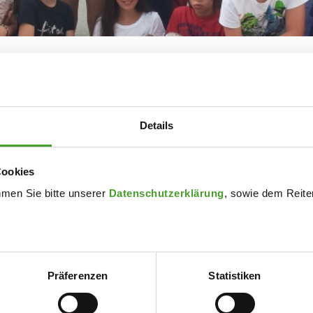
n Carne, das beim Schulfest am Tag zuvor übrig blieb, sowie eini
burgerstraße, wo bedürftige Menschen ein warmes Mittagessen 
 Kontakte pflegen und Beratung in Anspruch nehmen können, etc.
ich über das leckere Chili. Sie waren äußerst dankbar, dass wir 
Details
l sind und nicht sorglos weggeschmissen werden sollten, weil es
wir ihnen etwas von unserem Überfluss abgeben.
Cookies
Verfügung stellte und uns diese lehrreiche Lektion ermöglichte!
hmen Sie bitte unserer
Datenschutzerklärung
, sowie dem Reiter
Präferenzen
Statistiken