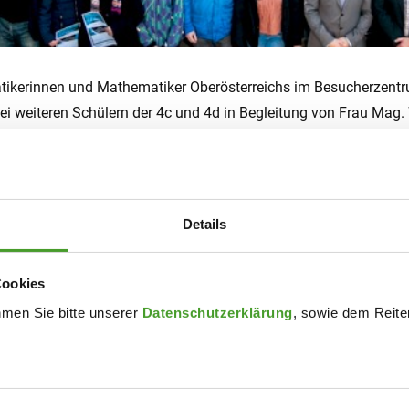
ikerinnen und Mathematiker Oberösterreichs im Besucherzentru
ei weiteren Schülern der 4c und 4d in Begleitung von Frau Mag.
lösen und einen halben Tag mit bester Versorgung in Linz verbr
e Stahlproduktion.
ung und ich behalte sie in positiver Erinnerung auch wenn der 
Details
Cookies
hmen Sie bitte unserer
Datenschutzerklärung
, sowie dem Reiter