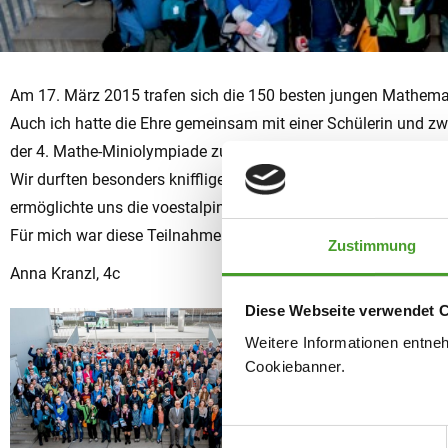
Am 17. März 2015 trafen sich die 150 besten jungen Mathemat
Auch ich hatte die Ehre gemeinsam mit einer Schülerin und zw
der 4. Mathe-Miniolympiade zu vertreten.
Wir durften besonders knifflige mathematische Denkaufgaben 
ermöglichte uns die voestalpine einen Einblick in ihre berühmt
Für mich war diese Teilnahme eine neue, sehr spannende Erfahr
Zustimmung
Anna Kranzl, 4c
Diese Webseite verwendet 
Weitere Informationen entne
Cookiebanner.
Einwilligungsauswahl