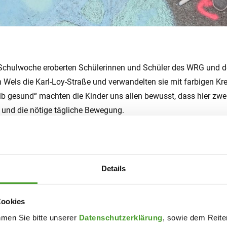
 Schulwoche eroberten Schülerinnen und Schüler des WRG und d
Wels die Karl-Loy-Straße und verwandelten sie mit farbigen Kre
b gesund“ machten die Kinder uns allen bewusst, dass hier zwei
und die nötige tägliche Bewegung.
t der Stadt Wels für das Verständnis und die Möglichkeit, die 
Details
Cookies
hmen Sie bitte unserer
Datenschutzerklärung
, sowie dem Reiter