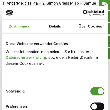
1. Angerer Niclas, 4a – 2. Simon Griesser, 1b – Samuel
Griesser, 3b
Lehrerwertung:
1. Griesser Stefan – 2. Feindert Manuel – 3. Hackl Gebriele
Zustimmung
Details
Über Cookies
Für die nächste Fahrradaktion hoffen wir auf besseres und
trockeneres Wetter und noch viel mehr auf motivierte und
Diese Webseite verwendet Cookies
sportliche Radfahrbegeisterte!
Weitere Informationen entnehmen Sie bitte unserer
Datenschutzerklärung
, sowie dem Reiter „Details“ in
Maga. Gudrun Aumayr/ Mag. Walter Peterleithner
diesem Cookiebanner.
Einwilligungsauswahl
Notwendig
Präferenzen