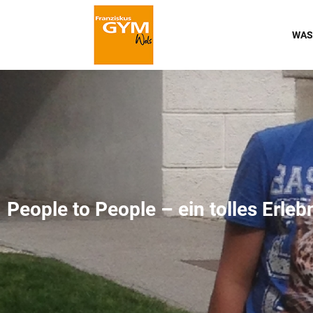
WAS
People to People – ein tolles Erlebn