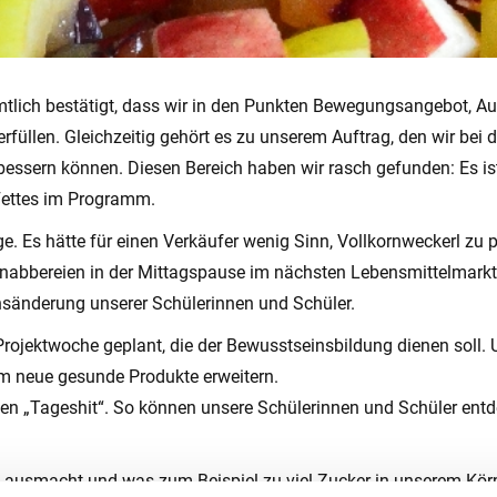
amtlich bestätigt, dass wir in den Punkten Bewegungsangebot, A
üllen. Gleichzeitig gehört es zu unserem Auftrag, den wir bei d
sern können. Diesen Bereich haben wir rasch gefunden: Es ist
 Fettes im Programm.
e. Es hätte für einen Verkäufer wenig Sinn, Vollkornweckerl zu
 Knabbereien in der Mittagspause im nächsten Lebensmittelmarkt 
ensänderung unserer Schülerinnen und Schüler.
Projektwoche geplant, die der Bewusstseinsbildung dienen soll. U
m neue gesunde Produkte erweitern.
den „Tageshit“. So können unsere Schülerinnen und Schüler en
n ausmacht und was zum Beispiel zu viel Zucker in unserem Kör