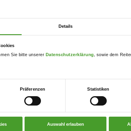
 „gesunde Ernährung“ zu besprechen und in dieser Woche etwas 
Details
d Schüler werden in dieser Woche den Jausenverkauf in der Pau
, Ernährungsgewohnheiten zu reflektieren.
Cookies
rlich ein, das eigene Verhalten zu überdenken und wenn nötig zu 
hmen Sie bitte unserer
Datenschutzerklärung
, sowie dem Reiter
, Schüler, Lehrkräfte und Eltern.
Präferenzen
Statistiken
ies
Auswahl erlauben
A