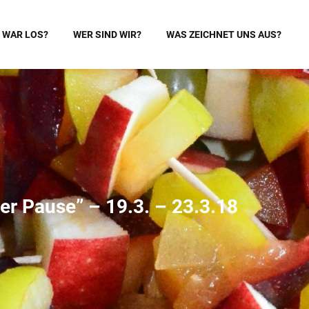
 WAR LOS?
WER SIND WIR?
WAS ZEICHNET UNS AUS?
r Pause” – 19.3. – 23.3.18