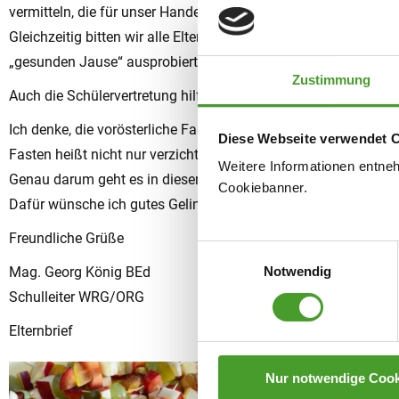
vermitteln, die für unser Handeln relevant wird.
Gleichzeitig bitten wir alle Eltern, auch zu Hause das Thema
„gesunden Jause“ ausprobiert werden kann.
Zustimmung
Auch die Schülervertretung hilft mit: Unsere Schülerinnen un
Ich denke, die vorösterliche Fastenzeit ist ein guter Zeitpunkt
Diese Webseite verwendet 
Fasten heißt nicht nur verzichten. Die Fastenzeit lädt uns jäh
Weitere Informationen entne
Genau darum geht es in dieser Woche für uns alle: Schülerinnen
Cookiebanner.
Dafür wünsche ich gutes Gelingen.
Freundliche Grüße
Einwilligungsauswahl
Mag. Georg König BEd
Notwendig
Schulleiter WRG/ORG
Elternbrief
Nur notwendige Cook