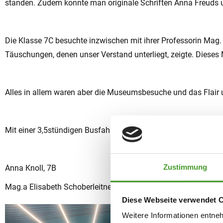
standen. Zudem konnte man originale Schriften Anna Freuds und
Die Klasse 7C besuchte inzwischen mit ihrer Professorin Mag. 
Täuschungen, denen unser Verstand unterliegt, zeigte. Dieses M
Alles in allem waren aber die Museumsbesuche und das Flair
Mit einer 3,5stündigen Busfahrt und einer weisen und interes
Zustimmung
Anna Knoll, 7B
Mag.a Elisabeth Schoberleitner, Mag.a Barbara Waldenberer, M
Diese Webseite verwendet 
Weitere Informationen entne