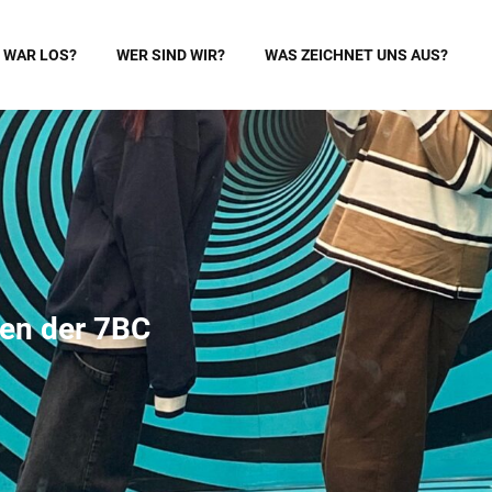
 WAR LOS?
WER SIND WIR?
WAS ZEICHNET UNS AUS?
ien der 7BC