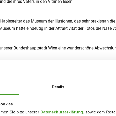
 die ihres Vaters in den Vitrinen lesen.
Hablesreiter das Museum der Illusionen, das sehr praxisnah die 
useum hatte eindeutig in der Attraktivität der Fotos die Nase v
 unserer Bundeshauptstadt Wien eine wunderschöne Abwechslung
santen Ansprache des Busfahrers wurde dieser FREUD-ige Tag vol
Details
ag.a Beate Hablesreiter
Cookies
hmen Sie bitte unserer
Datenschutzerklärung
, sowie dem Reiter