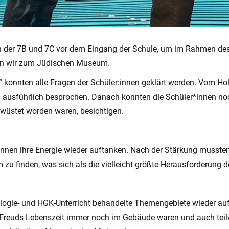
 der 7B und 7C vor dem Eingang der Schule, um im Rahmen des
ten wir zum Jüdischen Museum.
n“ konnten alle Fragen der Schüler:innen geklärt werden. Vom H
 ausführlich besprochen. Danach konnten die Schüler*innen no
rwüstet worden waren, besichtigen.
innen ihre Energie wieder auftanken. Nach der Stärkung mussten
 finden, was sich als die vielleicht größte Herausforderung de
e- und HGK-Unterricht behandelte Themengebiete wieder aufge
us Freuds Lebenszeit immer noch im Gebäude waren und auch tei