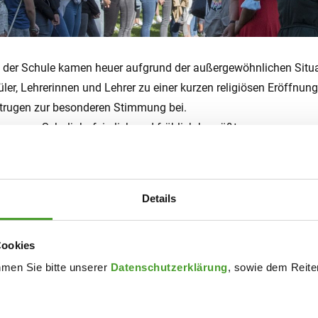
ten der Schule kamen heuer aufgrund der außergewöhnlichen Situ
üler, Lehrerinnen und Lehrer zu einer kurzen religiösen Eröffnu
trugen zur besonderen Stimmung bei.
s neue Schuljahr feierlich und fröhlich begrüßt.
Details
 werden auf der Homepage der Bildungsdirektion OÖ veröffentli
Cookies
hmen Sie bitte unserer
Datenschutzerklärung
, sowie dem Reiter