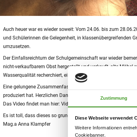
Auch heuer war es wieder soweit: Vom 24.06. bis zum 28.06.20
und Schülerinnen die Gelegenheit, in klassenübergreifenden
umzusetzen.
Der Einfallsreichtum der Schulgemeinschaft war wieder bem
nicht-verkaufbarem Obst hergestellt und verkauft, alte Möbel r
Wasserqualität recherchiert, ein nachhaltiges Kochbuch gesch
Eine gelungene Zusammenfassung der Woche kann man sich i
produziert hat. Herzlichen Dank dafür.
Zustimmung
Das Video findet man hier: Video der Sustainable Week 2024
Es ist toll, dass dieses so grundlegende Thema ein wichtiger B
Diese Webseite verwendet 
Mag.a Anna Klampfer
Weitere Informationen entne
Cookiebanner.