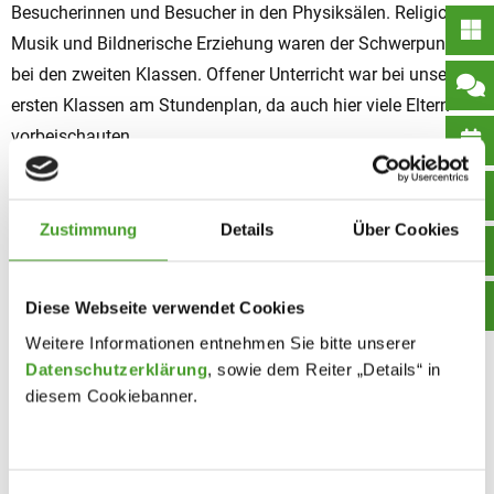
Besucherinnen und Besucher in den Physiksälen. Religion,
Musik und Bildnerische Erziehung waren der Schwerpunkt
bei den zweiten Klassen. Offener Unterricht war bei unseren
ersten Klassen am Stundenplan, da auch hier viele Eltern
vorbeischauten.
Latein wurde mit “echten” Römerinnen und Römern aus den
sechsten Klassen lebendig vorgestellt; Französisch und
Spanisch präsentierten ihre Sprache mit Postern und Bildern
Zustimmung
Details
Über Cookies
von Land&Leute. Interviews mit Besucherinnen und
Besuchern, Schülerinnen und Schülern,… können Sie bei
Diese Webseite verwendet Cookies
Radio Fro nachhören.
Weitere Informationen entnehmen Sie bitte unserer
Ich freue mich über die gute Organisation, das Engagement
Datenschutzerklärung
, sowie dem Reiter „Details“ in
der Schulgemeinschaft und die vielen Gäste.
diesem Cookiebanner.
Aufnahmegespräche für das ORG finden vom 12.1. bis
15.1.2016 nachmittags statt. Für das WRG gibt es noch
zusätzlich 2 Termine: 12.1.16 und 13.1.16 nachmittags. Bitte