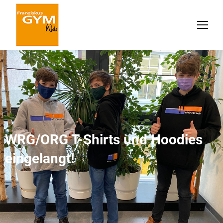
WRG/ORG T-Shirts und Hoodies
eingelangt!