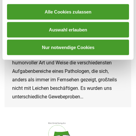
Schuljahr 2016/17
By
innpuls Werbeagentur
Alle Cookies zulassen
5. December 2016
Einen großenThemenbereich im NAWI Unterricht
Auswahl erlauben
stellt das Mikroskopieren dar, wobei als Abschluss
eine Exkursion in die Pathologie im Welser Klinikum
Nur notwendige Cookies
am Programm stand. Dr. Czompo erklärte uns in
humorvoller Art und Weise die verschiedensten
Aufgabenbereiche eines Pathologen, die sich,
anders als immer im Fernsehen gezeigt, großteils
nicht mit Leichen beschäftigen. Es wurden uns
unterschiedliche Gewebeproben…