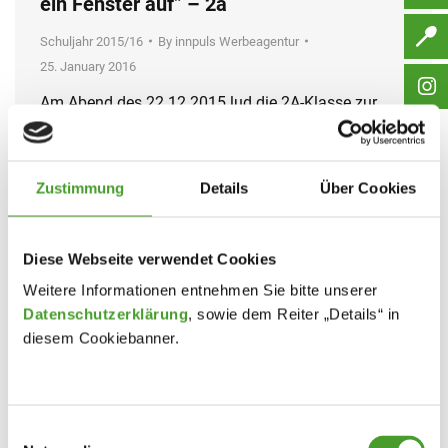
ein Fenster auf” – 2a
Schuljahr 2015/16
By
innpuls Werbeagentur
25. January 2016
Am Abend des 22.12.2015 lud die 2A-Klasse zur
Aufführung des Weihnachtsmusicals ” Am Himmel
geht ein Fenster auf ” in die Kapelle der Schule ein.
Dieser Ort war gut gewählt, ein wirklich würdiger
Zustimmung
Details
Über Cookies
Rahmen für die Weihnachtsgeschichte. Das
Lehrerteam, bestehend aus Herrn Mag. Neudorfer
Diese Webseite verwendet Cookies
(Musik), Frau Mag.a Sabine Stelzmüller(Deutsch),
Weitere Informationen entnehmen Sie bitte unserer
Frau Mag.a Stockinger(Religion) und Frau Dipl.…
Datenschutzerklärung
, sowie dem Reiter „Details“ in
diesem Cookiebanner.
Einwilligungsauswahl