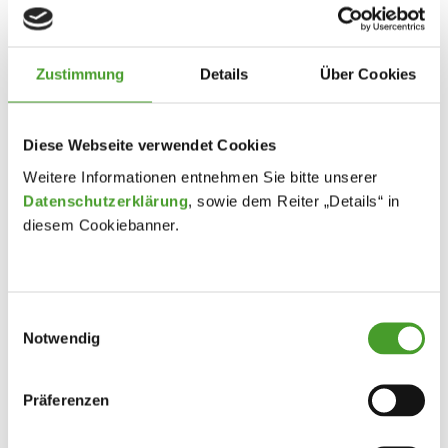
Zustimmung
Details
Über Cookies
Diese Webseite verwendet Cookies
Weitere Informationen entnehmen Sie bitte unserer
Datenschutzerklärung
, sowie dem Reiter „Details“ in
diesem Cookiebanner.
Einwilligungsauswahl
Notwendig
Ringelnatter, Gecko, Schildkröte &Co –
Reptilien am WRG/ORG
Präferenzen
Schuljahr 2015/16
By
innpuls Werbeagentur
25. May 2016