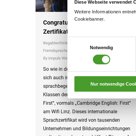
Diese Webseite verwendet 
Weitere Informationen entne
Cookiebanner.
Congratulations! – B2 First-
Zertifikat erfolgreich erworben
Einwilligungsauswahl
Begabtenförderung
,
erworbene Zertifikate
,
Notwendig
Fremdsprachen
,
Schuljahr 2019/20
By
innpuls Werbeagentur
20. October 2019
So wie in den vergangenen Jahren stellten
sich auch im Juni 2019 wieder 20
Nur notwendige Cook
sprachbegeisterte Jugendliche der 7.
Klassen der externen Englisch-Prüfung „B2
First“, vormals „Cambridge English: First“
am Wifi Linz. Dieses internationale
Sprachzertifikat wird von tausenden
Unternehmen und Bildungseinrichtungen