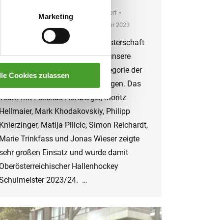
Auszeichnungen
,
Schuljahr 2023/24
,
Sport
Marketing
By
innpuls Werbeagentur
13. December 2023
Bei der Hallenhockey Schulmeisterschaft
am 22. November 2023 konnte unsere
Mannschaft den Sieg in der Kategorie der
lle Cookies zulassen
ersten und zweiten Klassen erringen. Das
Team mit Felicitas Heftberger, Moritz
Hellmaier, Mark Khodakovskiy, Philipp
Knierzinger, Matija Pilicic, Simon Reichardt,
Marie Trinkfass und Jonas Wieser zeigte
sehr großen Einsatz und wurde damit
Oberösterreichischer Hallenhockey
Schulmeister 2023/24. …