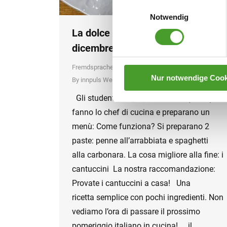
Einwilligungsauswahl
Notwendig
La dolce vita a scuola il 11
dicembre 2023
Fremdsprachen
,
Schuljahr 2023/24
Nur notwendige Cook
By
innpuls Werbeagentur
13. December 2023
Gli studenti del gruppo italiano (7ABC)
fanno lo chef di cucina e preparano un
menù: Come funziona? Si preparano 2
paste: penne all’arrabbiata e spaghetti
alla carbonara. La cosa migliore alla fine: i
cantuccini La nostra raccomandazione:
Provate i cantuccini a casa!️‍ Una
ricetta semplice con pochi ingredienti. Non
vediamo l’ora di passare il prossimo
pomeriggio italiano in cucina! il…