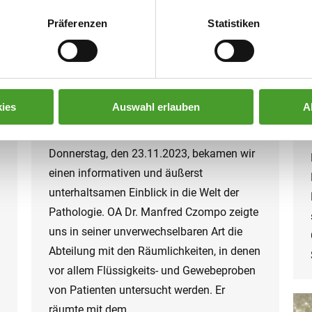
Präferenzen
Statistiken
Exkursion in die Pathologie Wels
Exkursion
,
MINT
,
Schuljahr 2023/24
By
innpuls Werbeagentur
13. December 2023
ies
Auswahl erlauben
A
Kauzige Eigenbrötler, die im Keller an
Leichnamen herumexperimentieren? Am
Donnerstag, den 23.11.2023, bekamen wir
einen informativen und äußerst
unterhaltsamen Einblick in die Welt der
Pathologie. OA Dr. Manfred Czompo zeigte
uns in seiner unverwechselbaren Art die
Abteilung mit den Räumlichkeiten, in denen
vor allem Flüssigkeits- und Gewebeproben
von Patienten untersucht werden. Er
räumte mit dem…