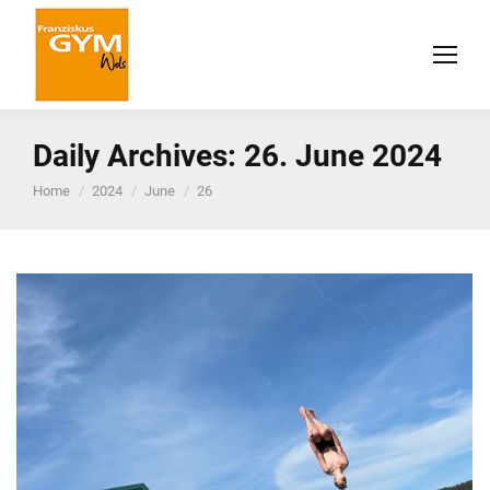
Daily Archives:
26. June 2024
You are here:
Home
2024
June
26