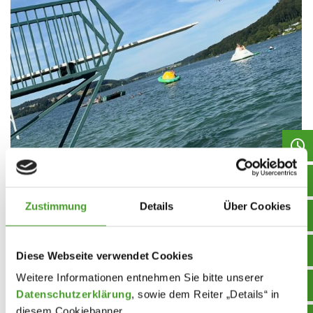
Sommersportwoche – Mattsee 2024
Zustimmung
Details
Über Cookies
Projektwochen
,
Schuljahr 2023/24
,
Sport
By
innpuls Werbeagentur
26. June 2024
Diese Webseite verwendet Cookies
Die diesjährige Sommersportwoche der fünften
Weitere Informationen entnehmen Sie bitte unserer
Klassen fand vom 17. bis zum 21. Juni am Mattsee
Datenschutzerklärung
, sowie dem Reiter „Details“ in
statt. Begleitet wurden wir von Herrn Professor
diesem Cookiebanner.