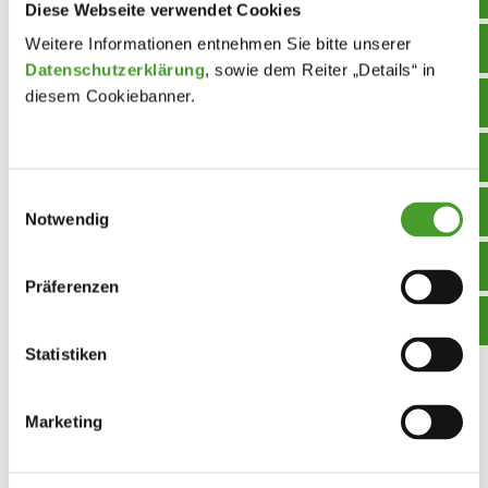
Diese Webseite verwendet Cookies
Weitere Informationen entnehmen Sie bitte unserer
Datenschutzerklärung
, sowie dem Reiter „Details“ in
diesem Cookiebanner.
Einwilligungsauswahl
Notwendig
Präferenzen
Statistiken
Marketing
„Lesen macht Lust“ – Die Klasse 5A
veranstaltet eine Buchmesse