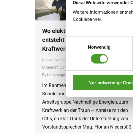
Diese Webseite verwendet 
Weitere Informationen entne
Cookiebanner.
Wo elektrische Energie für Wels
entsteht – Exkursion zum
Einwilligungsauswahl
Notwendig
Kraftwerk Wels – Traunleiten
Innovative Lernformen
,
MINT
,
Neues aus dem
Unterricht
,
Schuljahr 2024/25
By
homepage
25. June 2025
Nur notwendige Cook
Im Rahmen des SuS Woche starteten
Schüler:innen der 5.Klassen /
Arbeitsgruppe Nachhaltige Energien, zum
Kraftwerk an der Traun – Anreise mit den
Öffis, eh klar. Dank der Unterstützung von
Vorstandssprecher Mag. Florian Niedersüß