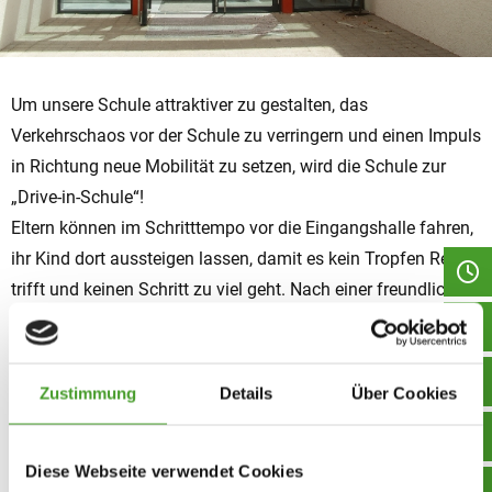
Um unsere Schule attraktiver zu gestalten, das
Verkehrschaos vor der Schule zu verringern und einen Impuls
in Richtung neue Mobilität zu setzen, wird die Schule zur
„Drive-in-Schule“!
Eltern können im Schritttempo vor die Eingangshalle fahren,
ihr Kind dort aussteigen lassen, damit es kein Tropfen Regen
trifft und keinen Schritt zu viel geht. Nach einer freundlichen
Begrüßung durch Sr. Felicia und Gottes Segen können die
Autos über den Hof und in Richtung Eisenhowerstraße die
Schule wieder verlassen. Derzeit ist dies nur für E-Fahrzeuge
Zustimmung
Details
Über Cookies
möglich. Nach den nötigen Umbauarbeiten startet der
Probebetrieb am 1.4.2023.
Diese Webseite verwendet Cookies