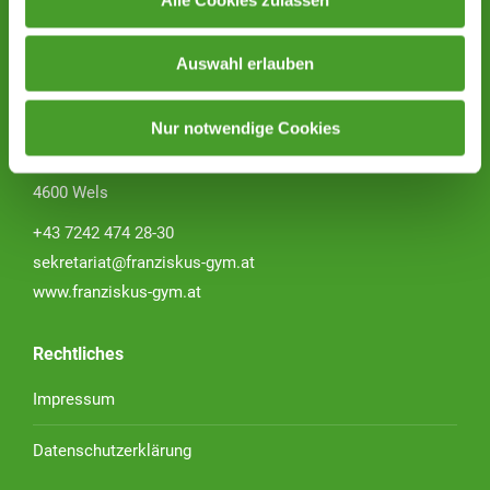
Auswahl erlauben
Franziskus GYM Wels
des Vereins für Franziskanische Bildung
Nur notwendige Cookies
Schubertstraße 51
4600 Wels
+43 7242 474 28-30
sekretariat@franziskus-gym.at
www.franziskus-gym.at
Rechtliches
Impressum
Datenschutzerklärung