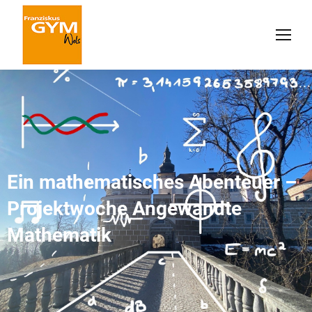
Ein mathematisches Abenteuer –
Projektwoche Angewandte
Mathematik