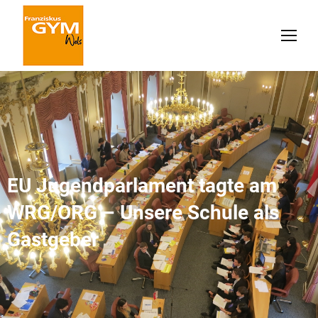
EU Jugendparlament tagte am
WRG/ORG – Unsere Schule als
Gastgeber