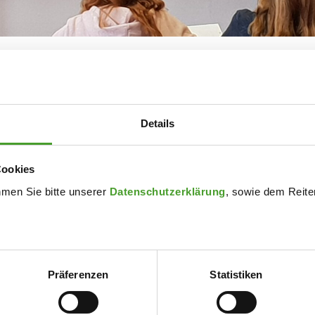
chischen Nationalbank bei uns in der Schule, um den 3. Klassen
sanstieg und bei einem Preisabfall passiert. Wir sprachen über 
sehr lehrreicher und informativer Vormittag.
Details
Cookies
hmen Sie bitte unserer
Datenschutzerklärung
, sowie dem Reiter
Präferenzen
Statistiken