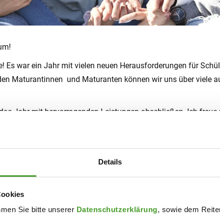
ium!
 Es war ein Jahr mit vielen neuen Herausforderungen für Schüle
it den Maturantinnen und Maturanten können wir uns über viele 
 das Jahr mit hervorragenden Leistungen abschließen. Ich freue
es, sportliches, kreatives, wissenschaftliches und ehrenamtlich
erinnen und Schüler auf diesem Weg begleiten und zu außergewö
Details
en in den Ferien erreichen:
22: 09:00 – 12:00 Uhr
Cookies
 09:00 – 12:00 Uhr
hmen Sie bitte unserer
Datenschutzerklärung
, sowie dem Reiter