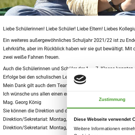
Liebe Schülerinnen! Liebe Schüler! Liebe Eltern! Liebes Kolleg
Ein weiteres außergewöhnliches Schuljahr 2021/22 ist zu Ende!
Lehrkräfte, aber im Rückblick haben wir sie gut bewältigt. M
zwei weiße Fahnen freuen.
Auch die Schülerinnen und Schüler der 1. – 7. Klasse konnten
Erfolge bei den schulischen Leistungen aber auch über sozial
Mein Dank gilt auch dem Team der Lehrkräfte, die ihre Schül
Ich wünsche uns allen einen erholsamen Sommer!
Zustimmung
Mag. Georg König
Sie können die Direktion und das Sekretariat zu folgenden Zeit
Direktion/Sekretariat: Montag, 11.7.2022 bis Freitag, 15.7.20
Diese Webseite verwendet 
Direktion/Sekretariat: Montag, 5.9.2022 bis Freitag, 9.9.2022:
Weitere Informationen entne