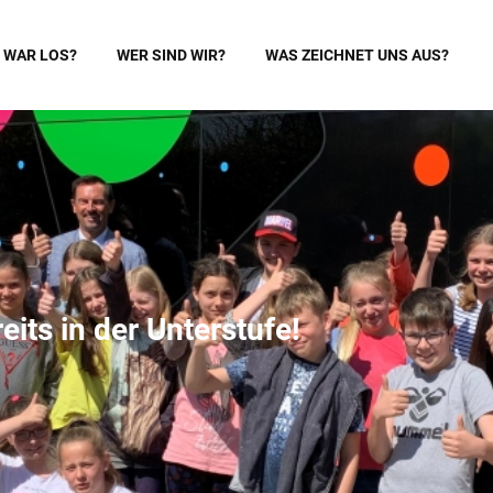
 WAR LOS?
WER SIND WIR?
WAS ZEICHNET UNS AUS?
its in der Unterstufe!