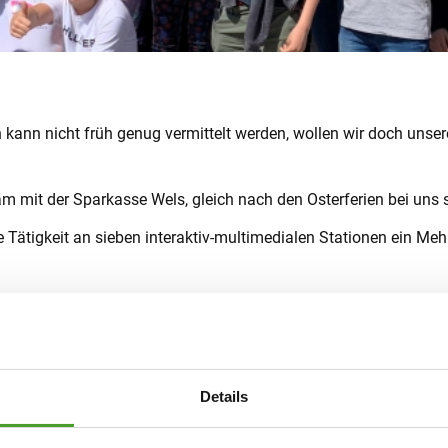
kann nicht früh genug vermittelt werden, wollen wir doch unser
sam mit der Sparkasse Wels, gleich nach den Osterferien bei uns 
 Tätigkeit an sieben interaktiv-multimedialen Stationen ein Me
r- und Unterstufe, wurden absolviert.
ssequenz, um Quizbewerbe gegeneinander, um Simulationsspiele,
herbringen oder Einblicke in die Globalisierung geben.
Details
ie knapp eineinhalb Stunden vergingen wie im Flug – die Spiele