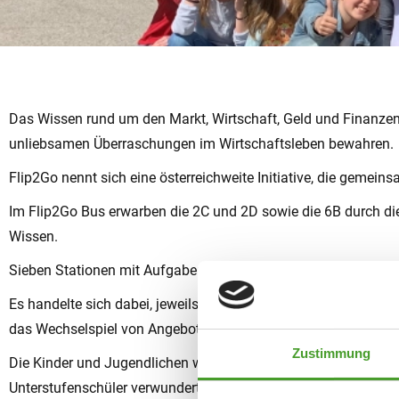
Das Wissen rund um den Markt, Wirtschaft, Geld und Finanzen 
unliebsamen Überraschungen im Wirtschaftsleben bewahren.
Flip2Go nennt sich eine österreichweite Initiative, die gemein
Im Flip2Go Bus erwarben die 2C und 2D sowie die 6B durch die
Wissen.
Sieben Stationen mit Aufgaben, abgestimmt jeweils auf die Obe
Es handelte sich dabei, jeweils nach einer kurzen Einführung
das Wechselspiel von Angebot und Nachfrage auf dem Markt nä
Zustimmung
Die Kinder und Jugendlichen waren mit Eifer bei der Sache, d
Unterstufenschüler verwunderten die Organisatoren positiv.