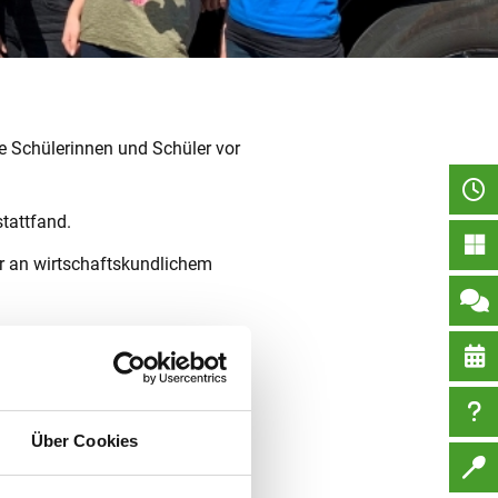
e Schülerinnen und Schüler vor
stattfand.
hr an wirtschaftskundlichem
 die auf einfache Art und Weise
Über Cookies
rgebnisse mancher