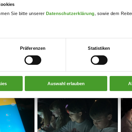
Cookies
offentlich auch nächstes Jahr wieder bei uns Station machen.
hmen Sie bitte unserer
Datenschutzerklärung
, sowie dem Reiter
Präferenzen
Statistiken
ies
Auswahl erlauben
A