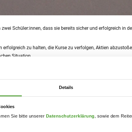
wei Schüler:innen, dass sie bereits sicher und erfolgreich in de
en erfolgreich zu halten, die Kurse zu verfolgen, Aktien abzusto
schen Situation.
11,75 % nicht nur den 11. Rang unter den über 3500 teilnehmend
 Rohstoffe, Erdöl, verschiedenste Zertifikate, behalten, abwarten
inne), dass erfolgreiches Investieren an der Börse keine rein 
Details
, einmal gekaufte Produkte behalten, Halbleiter- und Chipherstell
Cookies
hmen Sie bitte unserer
Datenschutzerklärung
, sowie dem Reiter