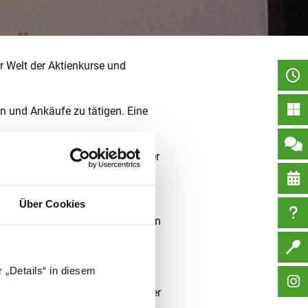
r Welt der Aktienkurse und
ßen und Ankäufe zu tätigen. Eine
en Schüler:innen, er ist auch der
, Glück haben!
männliche Angelegenheit mehr
Über Cookies
er, Aktien der „Mag 7“, der großen
 „Details“ in diesem
Mag. Martin Wiesbauer