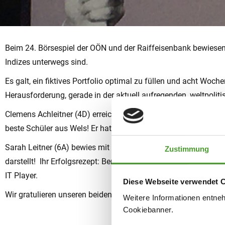
Beim 24. Börsespiel der OÖN und der Raiffeisenbank bewiesen z
Indizes unterwegs sind.
Es galt, ein fiktives Portfolio optimal zu füllen und acht Woch
Herausforderung, gerade in der aktuell aufregenden, weltpoliti
Clemens Achleitner (4D) erreichte mit einem Kurszuwachs von 
beste Schüler aus Wels! Er hat uns sein Erfolgsrezept verraten:
Sarah Leitner (6A) bewies mit dem 13. Platz (+11,49 % Kursgew
Zustimmung
darstellt! Ihr Erfolgsrezept: Beratung durch den Vater zulassen
IT Player.
Diese Webseite verwendet 
Wir gratulieren unseren beiden Börse-Profis!
Weitere Informationen entne
Cookiebanner.