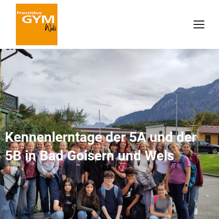
Kennenlerntage der 5A und der
5B in Bad Goisern und Wels